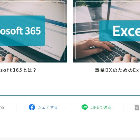
osoft365とは？
事業DXのためのEx
する
シェアする
LINEで送る