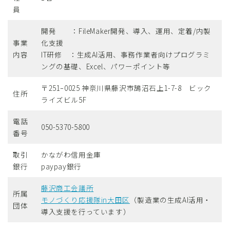
員
開発 ：FileMaker開発、導入、運用、定着/内製
事業
化支援
内容
IT研修 ：生成AI活用、事務作業者向けプログラミ
ングの基礎、Excel、パワーポイント等
〒251ｰ0025 神奈川県藤沢市鵠沼石上1-7-8 ビック
住所
ライズビル5F
電話
050-5370-5800
番号
取引
かながわ信用金庫
銀行
paypay銀行
藤沢商工会議所
所属
モノづくり応援隊in大田区
（製造業の生成AI活用・
団体
導入支援を行っています）