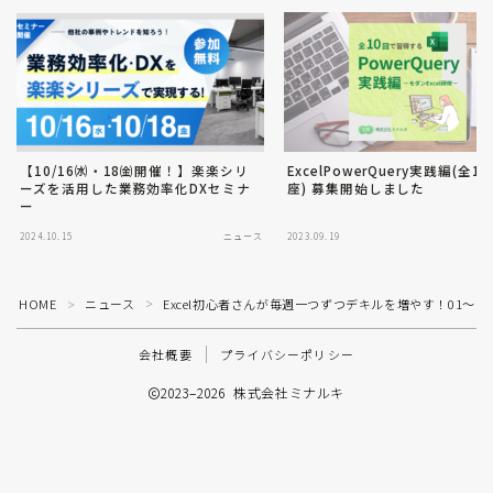
【10/16㈬・18㈮開催！】楽楽シリ
ExcelPowerQuery実践編(全1
ーズを活用した業務効率化DXセミナ
座) 募集開始しました
ー
2024.10.15
ニュース
2023.09.19
HOME
ニュース
Excel初心者さんが毎週一つずつデキルを増やす！01～1
＞
＞
会社概要
プライバシーポリシー
2023–2026 株式会社ミナルキ
資料請求はこちら