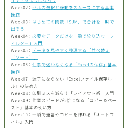
作できるようになろう
Week02：
セルの選択と移動をスムーズにする基本
操作
Week03：
はじめての関数「SUM」で合計を一瞬で
出そう
Week04：
必要なデータだけを一瞬で絞り込む「フ
ィルター」入門
Week05：
データを見やすく整理する「並べ替え
（ソート）」
Week06：
仕事で迷わなくなる「Excelの保存」基本
操作
Week07：迷子にならない「Excelファイル保存ルー
ル」の決め方
Week08：印刷ミスを減らす「レイアウト術」入門
Week09：作業スピードが2倍になる「コピー＆ペー
スト」基本の使い方
Week10：一瞬で連番やコピーを作れる「オートフ
ィル」入門