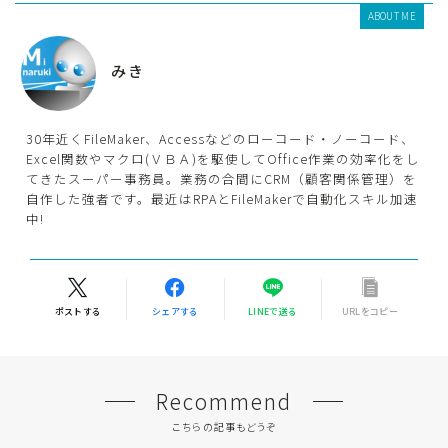
ABOUT ME
みき
30年近くFileMaker、Accessなどのローコード・ノーコード、
Excel関数やマクロ(ＶＢＡ)を駆使してOffice作業の効率化をし
てきたスーパー事務員。業務の合間にCRM（顧客関係管理）を
自作した強者です。最近はRPAとFileMakerで自動化スキル加速
中!
ポストする
シェアする
LINEで送る
URLをコピー
Recommend
こちらの記事もどうぞ