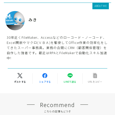
ABOUT ME
みき
30年近くFileMaker、Accessなどのローコード・ノーコード、
Excel関数やマクロ(ＶＢＡ)を駆使してOffice作業の効率化をし
てきたスーパー事務員。業務の合間にCRM（顧客関係管理）を
自作した強者です。最近はRPAとFileMakerで自動化スキル加速
中!
ポストする
シェアする
LINEで送る
URLをコピー
Recommend
こちらの記事もどうぞ